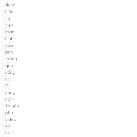
dung
hiển
thị
trên
màn
hình
của
bạn
thông
qua
cổng
USB-
C
sang
HDMI.
Truyền
phát
video
4K
UHD