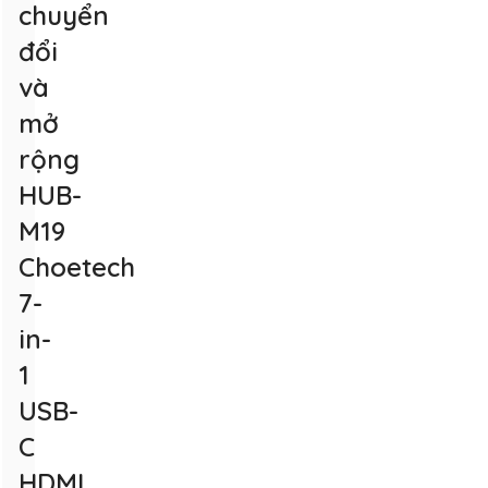
chuyển
đổi
và
mở
rộng
HUB-
M19
Choetech
7-
in-
1
USB-
C
HDMI