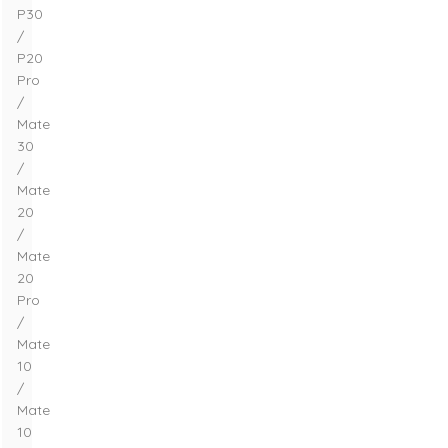
P30
/
P20
Pro
/
Mate
30
/
Mate
20
/
Mate
20
Pro
/
Mate
10
/
Mate
10