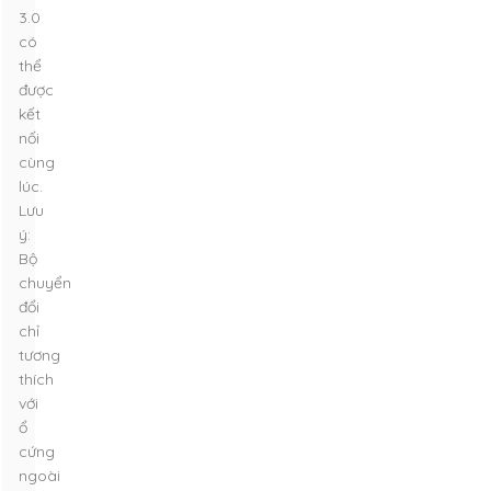
3.0
có
thể
được
kết
nối
cùng
lúc.
Lưu
ý:
Bộ
chuyển
đổi
chỉ
tương
thích
với
ổ
cứng
ngoài