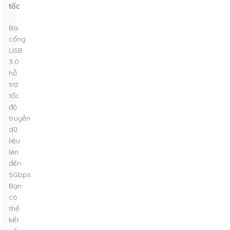
tốc
Ba
cổng
USB
3.0
hỗ
trợ
tốc
độ
truyền
dữ
liệu
lên
đến
5Gbps.
Bạn
có
thể
kết