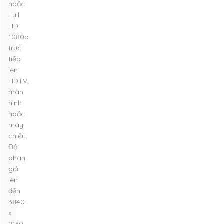
hoặc
Full
HD
1080p
trực
tiếp
lên
HDTV,
màn
hình
hoặc
máy
chiếu.
Độ
phân
giải
lên
đến
3840
x