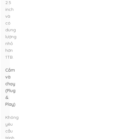
2.5
inch
và
có
dung
lượng
nhỏ
hơn
1TB.
Cắm
và
chạy
(Plug
&
Play)
Không
yêu
cầu
trình