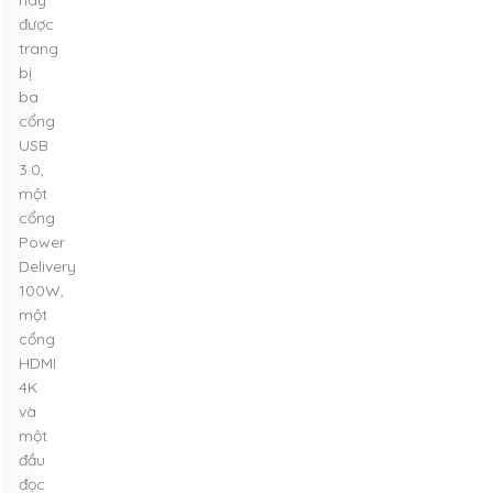
này
được
trang
bị
ba
cổng
USB
3.0,
một
cổng
Power
Delivery
100W,
một
cổng
HDMI
4K
và
một
đầu
đọc