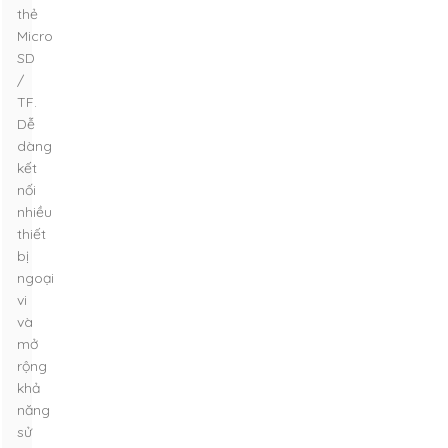
thẻ
Micro
SD
/
TF.
Dễ
dàng
kết
nối
nhiều
thiết
bị
ngoại
vi
và
mở
rộng
khả
năng
sử