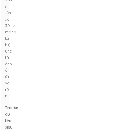
2160
ở
tần
số
30Hz
mang
lại
hiệu
ứng
hình
ảnh
ổn
định
và
rõ
nét.
Truyền
dữ
liệu
siêu