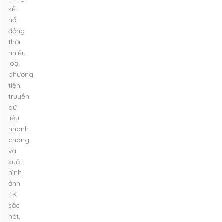
kết
nối
đồng
thời
nhiều
loại
phương
tiện,
truyền
dữ
liệu
nhanh
chóng
và
xuất
hình
ảnh
4K
sắc
nét,