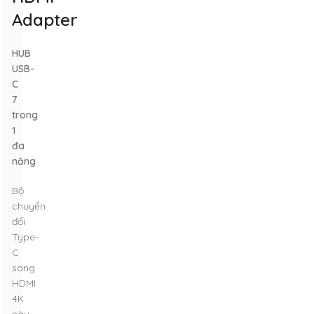
Adapter
HUB
USB-
C
7
trong
1
đa
năng
Bộ
chuyển
đổi
Type-
C
sang
HDMI
4K