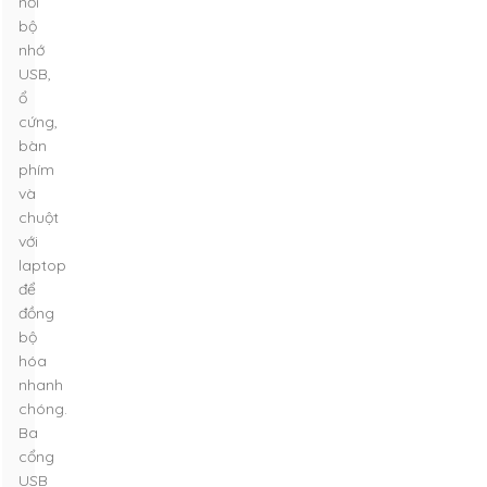
nối
bộ
nhớ
USB,
ổ
cứng,
bàn
phím
và
chuột
với
laptop
để
đồng
bộ
hóa
nhanh
chóng.
Ba
cổng
USB