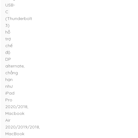
USB-
C
(Thunderbolt
3)
hỗ
trợ
chế
độ
DP
alternate,
chẳng
hạn
như
iPad
Pro
2020/2018,
Macbook
Air
2020/2019/2018,
MacBook