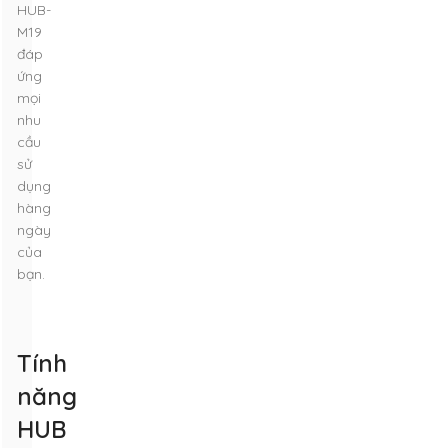
HUB-
M19
đáp
ứng
mọi
nhu
cầu
sử
dụng
hàng
ngày
của
bạn.
Tính
năng
HUB