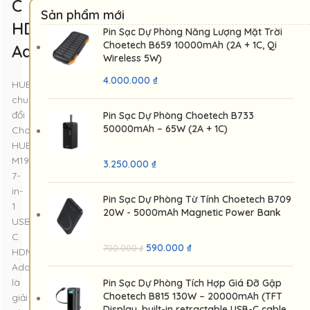
C
Sản phẩm mới
HDMI
Pin Sạc Dự Phòng Năng Lượng Mặt Trời
Choetech B659 10000mAh (2A + 1C, Qi
Adapter
Wireless 5W)
4.000.000
₫
HUB
chuyển
đổi
Pin Sạc Dự Phòng Choetech B733
50000mAh – 65W (2A + 1C)
Choetech
HUB-
M19
3.250.000
₫
7-
in-
Pin Sạc Dự Phòng Từ Tính Choetech B709
1
20W - 5000mAh Magnetic Power Bank
USB-
C
590.000
₫
700.000
₫
HDMI
Adapter
là
Pin Sạc Dự Phòng Tích Hợp Giá Đỡ Gập
Choetech B815 130W – 20000mAh (TFT
giải
Display, built-in retractable USB-C cable,