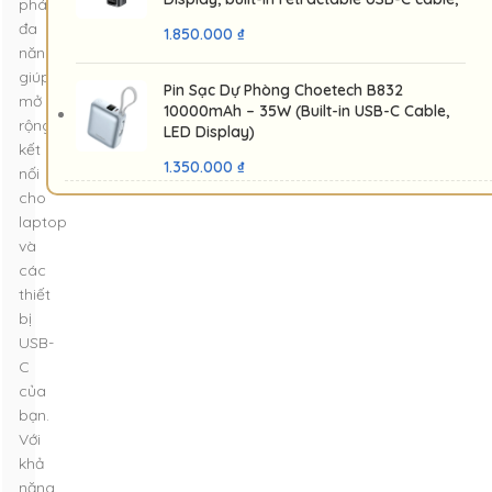
pháp
USB-C 100W, USB-A 30W)
đa
1.850.000
₫
năng
giúp
Pin Sạc Dự Phòng Choetech B832
mở
10000mAh – 35W (Built-in USB-C Cable,
rộng
LED Display)
kết
1.350.000
₫
nối
cho
laptop
và
các
thiết
bị
USB-
C
của
bạn.
Với
khả
năng