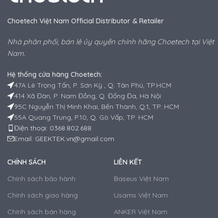
Choetech Việt Nam Official Distributor & Retailer
Nhà phân phối, bán lẻ ủy quyền chính hãng Choetech tại Việt
Nam.
Hệ thống cửa hàng Choetech:
47A Lê Trọng Tấn, P. Sơn Kỳ , Q. Tân Phú, TP.HCM
414 Xã Đàn, P. Nam Đồng, Q. Đống Đa, Hà Nội
95C Nguyễn Thị Minh Khai, Bến Thành, Q.1, TP. HCM
55A Quang Trung, P.10, Q. Gò Vấp, TP. HCM
Điện thoại: 0368.802.688
Email: GEEKTEK.vn@gmail.com
CHÍNH SÁCH
LIÊN KẾT
Chính sách bảo hành
Baseus Việt Nam
Chính sách giao hàng
Usams Việt Nam
Chính sách bán hàng
ANKER Việt Nam