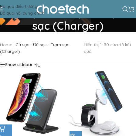
Bỏ qua điều hướng
Củ sạc - Đế sạc - Trạm
Bỏ qua nội dung chính
sạc (Charger)
Home
|
Củ sạc - Đế sạc - Trạm sạc
Hiển thị 1–30 của 48 kết
(Charger)
quả
Show sidebar