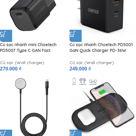
Củ sạc nhanh mini Choetech
Củ sạc nhanh Choetech PD5001
PD5007 Type C GAN Fast
GaN Quick Charger PD-36W
Charger 30W
(USB + Type C PD/QC Quick
Charger)
Củ sạc (Wall charger)
Củ sạc (Wall charger)
270.000
₫
249.000
₫