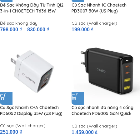
Đế Sạc Không Dây Từ Tính Qi2
Củ Sạc Nhanh 1C Choetech
3-in-1 CHOETECH T636 15W
PD3007 30W (US Plug)
Đế sạc không dây
Củ sạc (Wall charger)
798.000
₫
–
830.000
₫
199.000
₫
Củ Sạc Nhanh C+A Choetech
Củ sạc nhanh đa năng 4 cổng
PD6052 Display 35W (US Plug)
Choetech PD6005 GaN Quick
Charger 140W (USBx2 + Type C
x2, Chân xếp gọn và Có thể thay
Củ sạc (Wall charger)
Củ sạc (Wall charger)
đổi chân cắm)
251.000
₫
1.459.000
₫