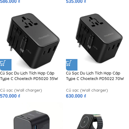
Magnetic Wireless Quick
586.000
₫
535.000
₫
Charger)
Củ Sạc Du Lịch Tích Hợp Cáp
Củ Sạc Du Lịch Tích Hợp Cáp
Type C Choetech PD5020 35W
Type C Choetech PD5022 70W
(UK/US/EU/AU)
(UK/US/EU/AU)
Củ sạc (Wall charger)
Củ sạc (Wall charger)
570.000
₫
630.000
₫