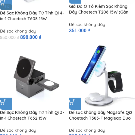
Giá Đỡ Ô Tô Kiêm Sạc Không
-5%
Dây Choetech T206 15W (Gắn
Đế Sạc Không Dây Từ Tính Qi 4-
Cửa Gió)
in-1 Choetech T608 15W
Đế sạc không dây
(Detachable Watch Charger)
351.000
₫
Đế sạc không dây
898.000
₫
950.000
₫
Đế Sạc Không Dây Từ Tính Qi 3-
Đế sạc không dây Magsafe Qi2
in-1 Choetech T632 15W
Choetech T585-F Magleap Duo
(Detachable Watch Charger)
3in1 Wireless Charger 15W
(iPhone/Airpods/Apple Watch,
Đế sạc không dây
Đế sạc không dây