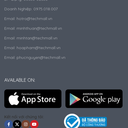
Doanh Nghiệp: 0975.018.007
Email: hotro@techmall.vn
Email: minhthuan@techmall.vn
Email: minhtan@techmall.vn
Email: hoapham@techmall.vn
Email: phucnguyen@techmall.vn
AVAILABLE ON:
Kết nối với chúng tôi: