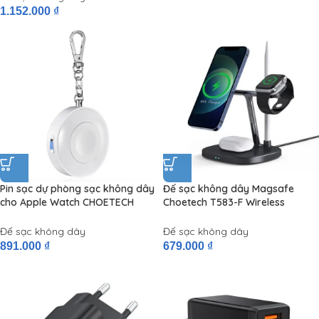
1.152.000
₫
Pin sạc dự phòng sạc không dây
Đế sạc không dây Magsafe
cho Apple Watch CHOETECH
Choetech T583-F Wireless
T313 MFi Certified (900mAh,
Charger 4in1 15W (Wireless Quick
Chuẩn Apple MFI)
Charger for
Đế sạc không dây
Đế sạc không dây
iPhone/Airpods/Apple
891.000
₫
679.000
₫
Watch/Apple Pencil)