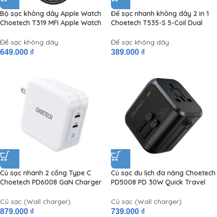
Bộ sạc không dây Apple Watch
Đế sạc nhanh không dây 2 in 1
Choetech T319 MFI Apple Watch
Choetech T535-S 5-Coil Dual
Wireless Charger (MFI Certified)
Wireless Fast Charger
Đế sạc không dây
Đế sạc không dây
649.000
₫
389.000
₫
Củ sạc nhanh 2 cổng Type C
Củ sạc du lịch đa năng Choetech
Choetech PD6008 GaN Charger
PD5008 PD 30W Quick Travel
PD100W (Dual Type C Quick
Charger (củ sạc du lịch thay đổi
Charger)
chân cắm)
Củ sạc (Wall charger)
Củ sạc (Wall charger)
879.000
₫
739.000
₫