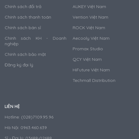
Chính sách đổi trả
AUKEY Việt Nam
Chính sách thanh toán
Vention Việt Nam
Chính sách bán sỉ
ROCK Việt Nam
Chính sách KH - Doanh
Aecooly Việt Nam
nghiệp
Promax Studio
Chính sách bảo mật
QCY Việt Nam
Đăng ký đại lý
HiFuture Việt Nam
Techmall Distribution
LIÊN HỆ
Hotline: (028)7109.95.96
Hà Nội: 0963.460.639
Sỉ - Đại lý: 03688-02688