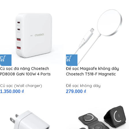
Củ sạc đa năng Choetech
Đế sạc Magsafe không dây
PD8008 GaN 100W 4 Ports
Choetech T518-F Magnetic
(USBx2 + Type C x 2, Desktop
Wireless Charger 15W cho
Charger )
iPhone
Củ sạc (Wall charger)
Đế sạc không dây
1.350.000
₫
279.000
₫