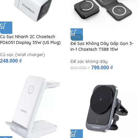
Củ Sạc Nhanh 2C Choetech
-11%
PD6051 Display 35W (US Plug)
Đế Sạc Không Dây Gấp Gọn 3-
in-1 Choetech T588 15W
Củ sạc (Wall charger)
248.000
₫
Đế sạc không dây
799.000
₫
900.000
₫