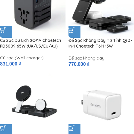
Củ Sạc Du Lịch 2C+1A Choetech
Đế Sạc Không Dây Từ Tính Qi 3-
PD5009 65W (UK/US/EU/AU)
in-1 Choetech T611 15W
(Detachable Watch Charger)
Củ sạc (Wall charger)
Đế sạc không dây
831.000
₫
770.000
₫