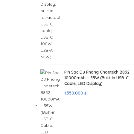
Pin Sạc Dự Phòng Choetech B832
10000mAh – 35W (Built-in USB-C
Cable, LED Display)
1.350.000
₫