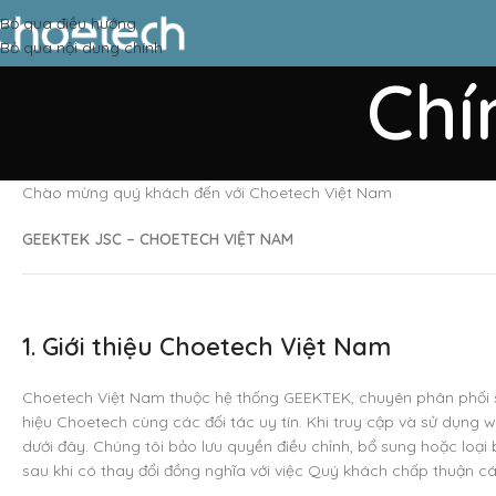
Bỏ qua điều hướng
Bỏ qua nội dung chính
Chí
Chào mừng quý khách đến với Choetech Việt Nam
GEEKTEK JSC – CHOETECH VIỆT NAM
1. Giới thiệu Choetech Việt Nam
Choetech Việt Nam thuộc hệ thống GEEKTEK, chuyên phân phối s
hiệu Choetech cùng các đối tác uy tín. Khi truy cập và sử dụng 
dưới đây. Chúng tôi bảo lưu quyền điều chỉnh, bổ sung hoặc loại
sau khi có thay đổi đồng nghĩa với việc Quý khách chấp thuận cá