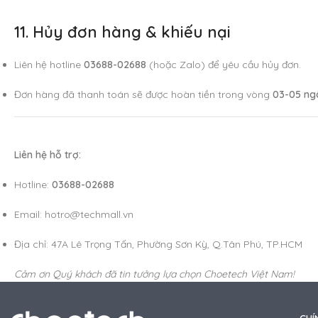
11. Hủy đơn hàng & khiếu nại
Liên hệ hotline
03688-02688
(hoặc Zalo) để yêu cầu hủy đơn.
Đơn hàng đã thanh toán sẽ được hoàn tiền trong vòng
03-05 ng
Liên hệ hỗ trợ:
Hotline:
03688-02688
Email: hotro@techmall.vn
Địa chỉ: 47A Lê Trọng Tấn, Phường Sơn Kỳ, Q.Tân Phú, TP.HCM
Cảm ơn Quý khách đã tin tưởng lựa chọn Choetech Việt Nam!