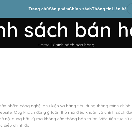
Trang chủ
Sản phẩm
Chính sách
Thông tin
Liên hệ
nh sách bán 
Home
|
Chính sách bán hàng
ản phẩm công nghệ, phụ kiện và hàng tiêu dùng thông minh chính 
website, Quý khách đồng ý tuân thủ mọi điều khoản và chính sách đư
 bỏ nội dung bất kỳ mà không cần thông báo trước. Việc tiếp tục sử
c điều chỉnh đó.