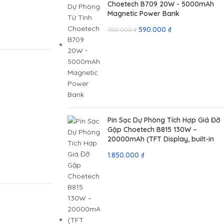
Choetech B709 20W - 5000mAh
Magnetic Power Bank
590.000
₫
700.000
₫
Pin Sạc Dự Phòng Tích Hợp Giá Đỡ
Gập Choetech B815 130W –
20000mAh (TFT Display, built-in
retractable USB-C cable, USB-C
1.850.000
₫
100W, USB-A 30W)