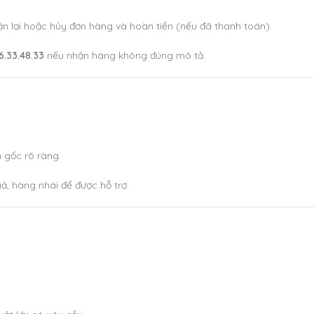
hận lại hoặc hủy đơn hàng và hoàn tiền (nếu đã thanh toán).
6.33.48.33
nếu nhận hàng không đúng mô tả.
 gốc rõ ràng.
ả, hàng nhái để được hỗ trợ.