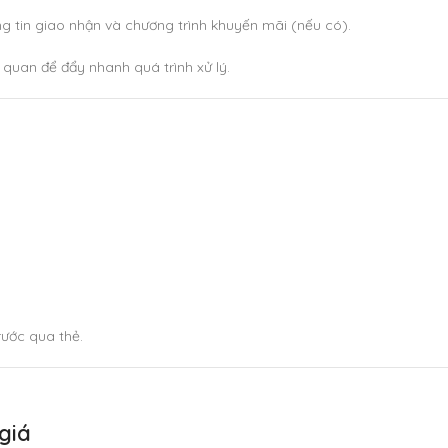
g tin giao nhận và chương trình khuyến mãi (nếu có).
n quan để đẩy nhanh quá trình xử lý.
ước qua thẻ.
giá