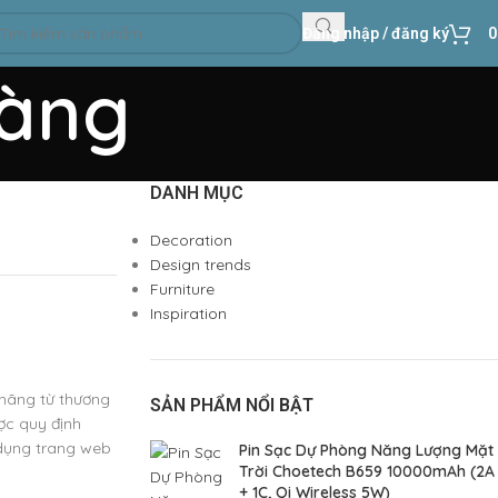
Đăng nhập / đăng ký
hàng
DANH MỤC
Decoration
Design trends
Furniture
Inspiration
hãng từ thương
SẢN PHẨM NỔI BẬT
ợc quy định
 dụng trang web
Pin Sạc Dự Phòng Năng Lượng Mặt
Trời Choetech B659 10000mAh (2A
+ 1C, Qi Wireless 5W)